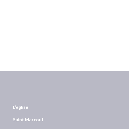
Autre : vous pouvez aussi nous aider en faisant
connaître notre église et en organisant des
évènements (concerts – conférences, visites
guidées).
Pour cela,
APPELEZ-NOUS AU
06 69 10 52 72
L’église
Saint Marcouf