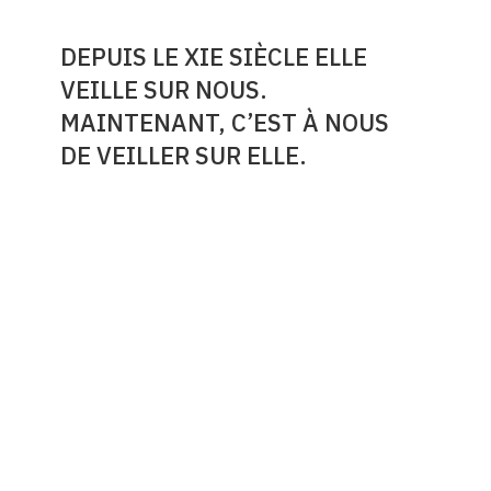
DEPUIS LE XIE SIÈCLE ELLE
VEILLE SUR NOUS.
MAINTENANT, C’EST À NOUS
DE VEILLER SUR ELLE.
EDITO
Bienvenue sur notre site dédié à l’église de Saint
Marcouf du Rochy, un joyau de l’art roman situé
aux portes du marais du Bessin et dont les