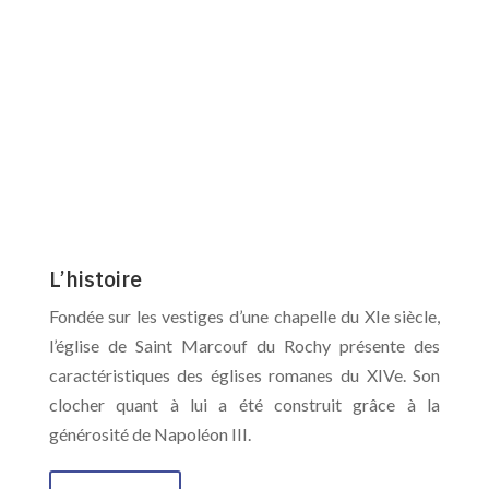
Président de l’ARV St Marcouf
HISTOIRE DE L’éGLISE DE SAINT MARCOUF
Intérêt historique et culturel
de l’église
L’histoire
Fondée sur les vestiges d’une chapelle du XIe siècle,
l’église de Saint Marcouf du Rochy présente des
caractéristiques des églises romanes du XIVe. Son
clocher quant à lui a été construit grâce à la
générosité de Napoléon III.