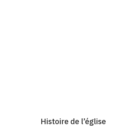
Une des particularités de l’église, c’est sa pos
Sainte Marguerite d’Elle à Trévières. La vue 
une pure merveille et le paysage change au fi
l’abbatiale de Cerisy La Forêt qui se trouve à
panoramique est exceptionnelle
et le vi
immortaliser cette vue.
Histoire de l’église