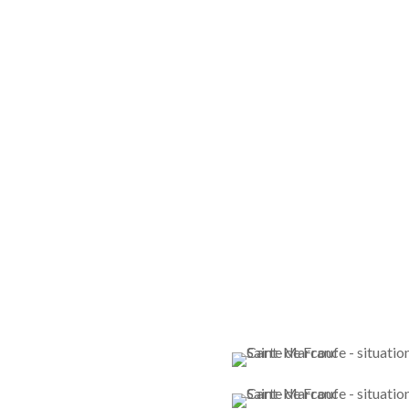
ition en contre bas de la petite route départementale qui relie
plongeante de la mairie vers l’église entourée de champs est
l des saisons et des heures. De la même route, on aperçoit
 quelques kilomètres et l’église du Hameau de Baynes.
La vue
siteur est invité à s’arrêter juste avant la mairie pour