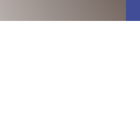
Calvados
de moins de cent habitants, situé aux portes du marais du
t très bien l’Office du Tourisme de notre région:
« Saint
ulièrement dispersé, seuls une ferme et le cimetière sont
e située dans la Manche
onnel