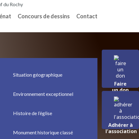
ouf du Rochy
énat
Concours de dessins
Contact
Situation géographique
Faire
un don
Environnement exceptionnel
Histoire de l’église
Adhérer à
l'association
Monument historique classé