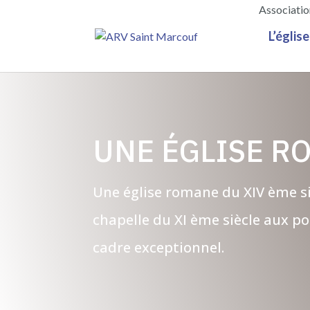
Association
L’église
UNE ÉGLISE R
Une église romane du XIV ème si
chapelle du XI ème siècle aux p
cadre exceptionnel.