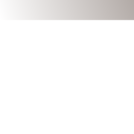
SITUATION géographique
En normandie Au cœur du 
Saint Marcouf du Rochy est un petit village 
Bessin en région Normandie. Comme le décri
Marcouf du Rochy présente un habitat partic
visibles aux alentours de l’église. »
Ne pas confondre avec Saint Marcouf de l’ Isl
Un environnement excepti